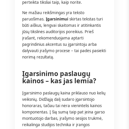
perteikta tiksliai taip, kaip norite.
Ne mažiau reikšmingas yra teksto
paruošimas.
Įgarsinimui
skirtas tekstas turi
būti aiškus, lengvai skaitomas ir atitinkantis
jūsų tikslinės auditorijos poreikius. Prieš
įrašant, rekomenduojama aptarti
pagrindinius akcentus su įgarsintoju arba
dalyvauti įrašymo procese – tai padės pasiekti
norimą rezultatą.
Įgarsinimo paslaugų
kainos – kas jas lemia?
Įgarsinimo paslaugų kaina priklauso nuo kelių
veiksnių. Didžiąją dalį sudaro įgarsintojo
honoraras, tačiau tai nėra vienintelis kainos
komponentas. Į šią sumą taip pat įeina garso
montuotojo darbas, įrašymo sesijos trukmė,
reikalinga studijos technika ir įrangos