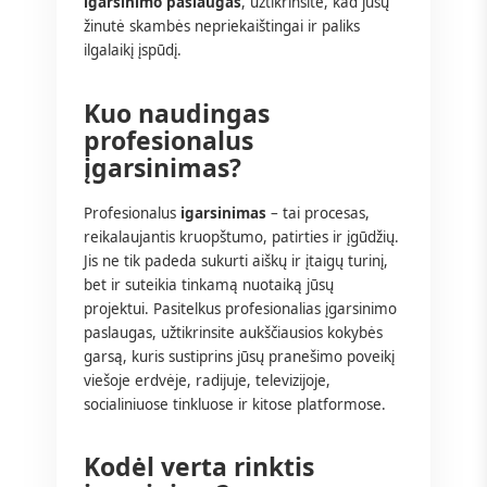
igarsinimo paslaugas
, užtikrinsite, kad jūsų
žinutė skambės nepriekaištingai ir paliks
ilgalaikį įspūdį.
Kuo naudingas
profesionalus
įgarsinimas?
Profesionalus
igarsinimas
– tai procesas,
reikalaujantis kruopštumo, patirties ir įgūdžių.
Jis ne tik padeda sukurti aiškų ir įtaigų turinį,
bet ir suteikia tinkamą nuotaiką jūsų
projektui. Pasitelkus profesionalias įgarsinimo
paslaugas, užtikrinsite aukščiausios kokybės
garsą, kuris sustiprins jūsų pranešimo poveikį
viešoje erdvėje, radijuje, televizijoje,
socialiniuose tinkluose ir kitose platformose.
Kodėl verta rinktis