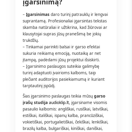
įgarsinimą?
–
Įgarsinimas
daro turinį patrauklų ir lengvai
suprantamą. Profesionaliai įgarsintas tekstas
skamba natūraliai ir užtikrina, kad žiūrovai ar
klausytojai supras jūsų pranešimą be jokių
trukdžių.
– Tinkamai parinkti balsai ir garso efektai
sukuria reikiamą emociją, nuotaiką ar net
įtampą, padėdami jūsų projektui išsiskirti.
– Įgarsinimo paslaugos suteikia galimybę
turinį adaptuoti įvairioms kalboms, taip
plečiant auditorijos pasiekiamumą ir kuriant
tarptautinį įspūdį.
Šias įgarsinimo paslaugas teikia mūsų
garso
įrašų studija
audioklip.lt
, įgarsiname visomis
pasaulio kalbomis: angliškai, rusiškai, latviškai,
estiškai, itališkai, ispanų kalba, prancūziškai,
vokietiškai, portugalietiškai, čekiškai, lenkiškai,
brazilų kalba, bulgariškai, kiniškai, daniškai,