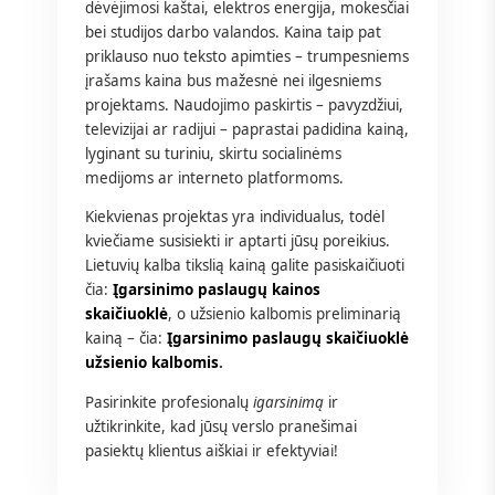
dėvėjimosi kaštai, elektros energija, mokesčiai
bei studijos darbo valandos. Kaina taip pat
priklauso nuo teksto apimties – trumpesniems
įrašams kaina bus mažesnė nei ilgesniems
projektams. Naudojimo paskirtis – pavyzdžiui,
televizijai ar radijui – paprastai padidina kainą,
lyginant su turiniu, skirtu socialinėms
medijoms ar interneto platformoms.
Kiekvienas projektas yra individualus, todėl
kviečiame susisiekti ir aptarti jūsų poreikius.
Lietuvių kalba tikslią kainą galite pasiskaičiuoti
čia:
Įgarsinimo paslaugų kainos
skaičiuoklė
, o užsienio kalbomis preliminarią
kainą – čia:
Įgarsinimo paslaugų skaičiuoklė
užsienio kalbomis
.
Pasirinkite profesionalų
igarsinimą
ir
užtikrinkite, kad jūsų verslo pranešimai
pasiektų klientus aiškiai ir efektyviai!