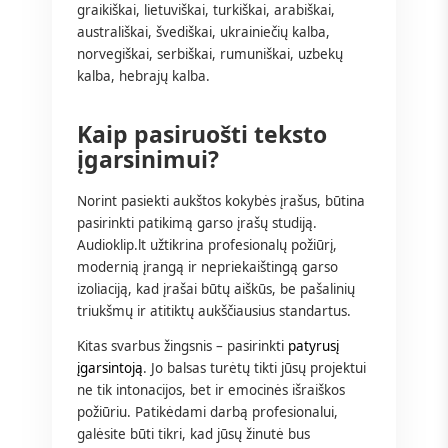
graikiškai, lietuviškai, turkiškai, arabiškai,
australiškai, švediškai, ukrainiečių kalba,
norvegiškai, serbiškai, rumuniškai, uzbekų
kalba, hebrajų kalba.
Kaip pasiruošti teksto
įgarsinimui?
Norint pasiekti aukštos kokybės įrašus, būtina
pasirinkti patikimą garso įrašų studiją.
Audioklip.lt užtikrina profesionalų požiūrį,
modernią įrangą ir nepriekaištingą garso
izoliaciją, kad įrašai būtų aiškūs, be pašalinių
triukšmų ir atitiktų aukščiausius standartus.
Kitas svarbus žingsnis – pasirinkti
patyrusį
įgarsintoją
. Jo balsas turėtų tikti jūsų projektui
ne tik intonacijos, bet ir emocinės išraiškos
požiūriu. Patikėdami darbą profesionalui,
galėsite būti tikri, kad jūsų žinutė bus