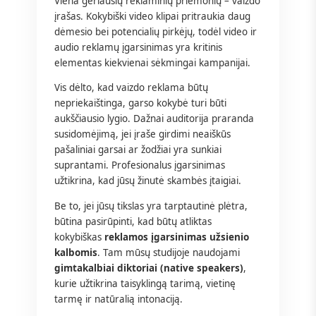
Viena geriausių reklaminių priemonių – vaizdo
įrašas. Kokybiški video klipai pritraukia daug
dėmesio bei potencialių pirkėjų, todėl video ir
audio reklamų įgarsinimas yra kritinis
elementas kiekvienai sėkmingai kampanijai.
Vis dėlto, kad vaizdo reklama būtų
nepriekaištinga, garso kokybė turi būti
aukščiausio lygio. Dažnai auditorija praranda
susidomėjimą, jei įraše girdimi neaiškūs
pašaliniai garsai ar žodžiai yra sunkiai
suprantami. Profesionalus įgarsinimas
užtikrina, kad jūsų žinutė skambės įtaigiai.
Be to, jei jūsų tikslas yra tarptautinė plėtra,
būtina pasirūpinti, kad būtų atliktas
kokybiškas
reklamos įgarsinimas užsienio
kalbomis
. Tam mūsų studijoje naudojami
gimtakalbiai diktoriai (native speakers)
,
kurie užtikrina taisyklingą tarimą, vietinę
tarmę ir natūralią intonaciją.