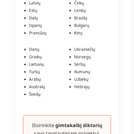
Latvių
Čekų
Estų
Lenkų
Italų
Brazilų
Ispanų
Bulgarų
Prancūzų
Kinų
Danų
Ukrainiečių
Graikų
Norvegų
Lietuvių
Serbų
Turkų
Rumunų
Arabų
Uzbekų
Australų
Hebrajų
Švedų
Išsirinkite
gimtakalbį diktorių
savo tarptautiniam projektui.